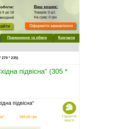
Ваш кошик:
роботи:
 з 9 до 18
Товарів:
0
шт.
На суму:
0
грн
 вихідний
Повернення та обмін
Контакти
 270 * 235)
хідна підвісна" (305 *
ідна підвісна"
Гарантія
ая"
585.00
грн
якості