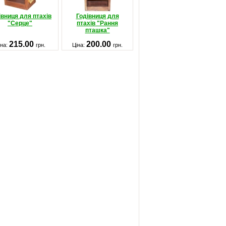
івниця для птахів
Годівниця для
"Серце"
птахів "Рання
пташка"
215.00
200.00
іна:
грн.
Ціна:
грн.