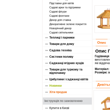
Підставки для квітів
Садові арки та підтримки
Садові фігури
Садові фонтани
Декор для ставка
Декоративне зелене покриття
Новорічний декор
Садові світильники
Теплиці і парники
Опис
Товари для дому
Садова техніка
Опис Г
Годівниця
Системи поливу
виготовлен
Саджанці ягідних кущів
які віддяч
Матеріал:
Товари для туризму та
Розміри:
в
відпочинку
Цибулини і саджанці квітів
Дивіть
Новинки
Хіти продаж
Інструкція по замовленню
Купити в Києві