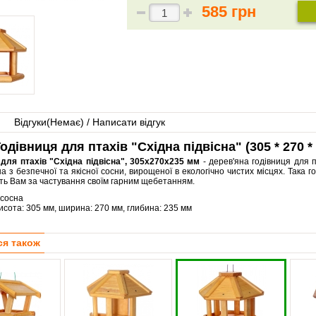
585 грн
Відгуки(
Немає
) / Написати відгук
одівниця для птахів "Східна підвісна" (305 * 270 * 
 для птахів "Східна підвісна", 305х270х235 мм
- дерев'яна годівниця для п
а з безпечної та якісної сосни, вирощеної в екологічно чистих місцях. Така г
ать Вам за частування своїм гарним щебетанням.
сосна
исота: 305 мм, ширина: 270 мм, глибина: 235 мм
ся також