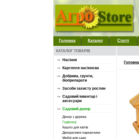
Головна
Каталог
Статті
КАТАЛОГ ТОВАРІВ
Насіння
Головна
Картопля насіннєва
Добрива, грунти,
біопрепарати
Засоби захисту рослин
Садовий інвентар і
аксесуари
Садовий декор
Декор з дерева
Годівниці
Кашпо для квітів
Декоративні парканчики
Меблі для саду