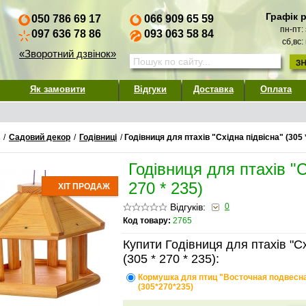
Графік 
050 786 69 17
066 909 65 59
пн-пт:
097 636 78 86
093 063 58 84
сб,вс:
«Зворотний дзвінок»
Як замовити
Відгуки
Доставка
Оплата
/
Садовий декор
/
Годівниці
/
Годівниця для птахів "Східна підвісна" (305 *
Годівниця для птахів "С
270 * 235)
ХІТ ПРОДАЖ
Відгуків:
0
Код товару:
2765
Купити Годівниця для птахів "Сх
(305 * 270 * 235):
Кормушка для птиц "Восточная подвесн
(305*270*235)