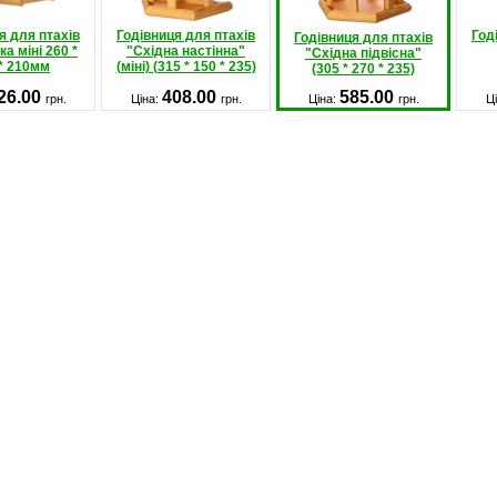
я для птахів
Годівниця для птахів
Год
Годівниця для птахів
а міні 260 *
"Східна настінна"
"Східна підвісна"
* 210мм
(міні) (315 * 150 * 235)
(305 * 270 * 235)
26.00
408.00
585.00
грн.
Ціна:
грн.
Ціна:
грн.
Ц