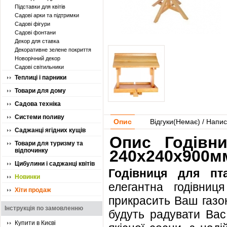
Підставки для квітів
Садові арки та підтримки
Садові фігури
Садові фонтани
Декор для ставка
Декоративне зелене покриття
Новорічний декор
Садові світильники
Теплиці і парники
Товари для дому
Садова техніка
Системи поливу
Опис
Відгуки(
Немає
) / Напис
Саджанці ягідних кущів
Опис Годівни
Товари для туризму та
відпочинку
240х240х900мм
Цибулини і саджанці квітів
Годівниця для пта
Новинки
елегантна годівниц
Хіти продаж
прикрасить Ваш газон
Інструкція по замовленню
будуть радувати Вас
Купити в Києві