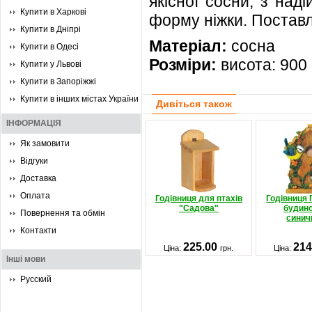
якісної сосни, з над
Купити в Харкові
форму ніжки. Поставл
Купити в Дніпрі
Матеріал:
сосна
Купити в Одесі
Розміри:
висота: 900
Купити у Львові
Купити в Запоріжжі
Купити в інших містах України
Дивіться також
ІНФОРМАЦІЯ
Як замовити
Відгуки
Доставка
Оплата
Годівниця для птахів
Годівниця
"Садова"
будино
Повернення та обмін
синич
Контакти
225.00
214
Ціна:
грн.
Ціна:
Інші мови
Русский