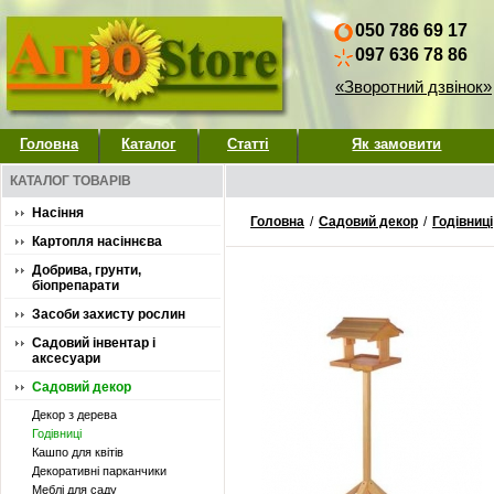
050 786 69 17
097 636 78 86
«Зворотний дзвінок»
Головна
Каталог
Статті
Як замовити
КАТАЛОГ ТОВАРІВ
Насіння
Головна
/
Садовий декор
/
Годівниці
Картопля насіннєва
Добрива, грунти,
біопрепарати
Засоби захисту рослин
Садовий інвентар і
аксесуари
Садовий декор
Декор з дерева
Годівниці
Кашпо для квітів
Декоративні парканчики
Меблі для саду