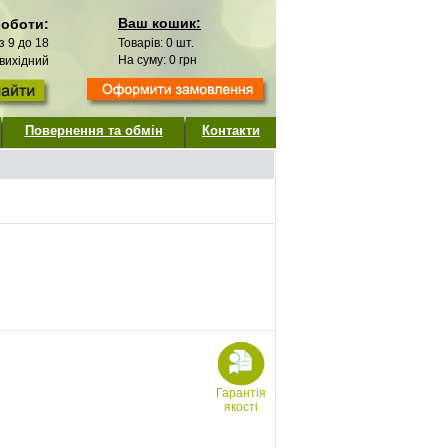
Ваш кошик:
роботи:
 з 9 до 18
Товарів:
0
шт.
На суму:
0
грн
 вихідний
Повернення та обмін
Контакти
Гарантія
якості