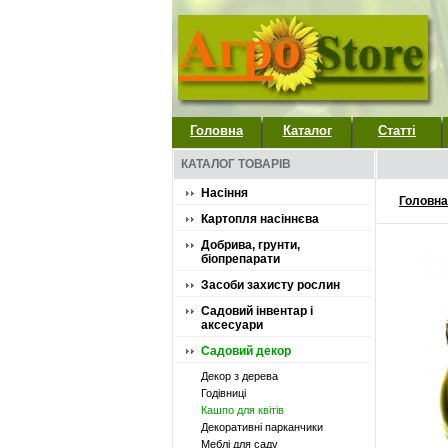
Головна
Каталог
Статті
КАТАЛОГ ТОВАРІВ
Насіння
Головна
Картопля насіннєва
Добрива, грунти,
біопрепарати
Засоби захисту рослин
Садовий інвентар і
аксесуари
Садовий декор
Декор з дерева
Годівниці
Кашпо для квітів
Декоративні парканчики
Меблі для саду