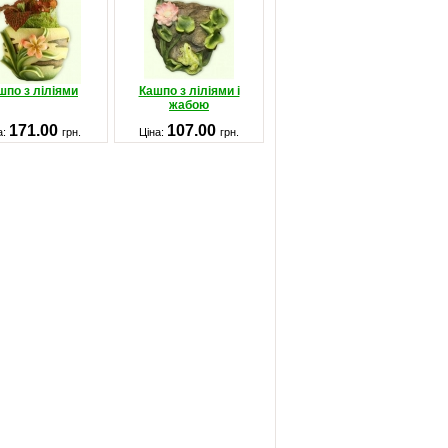
шпо з ліліями
Кашпо з ліліями і
жабою
171.00
107.00
а:
грн.
Ціна:
грн.