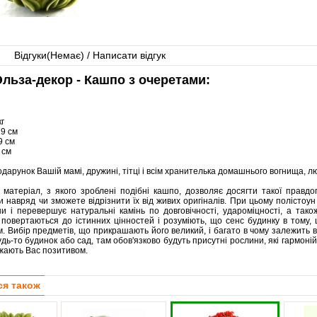
Відгуки(
Немає
) / Написати відгук
льза-декор - Кашпо з очеретами:
кг
19 см
9 см
 см
дарунок Вашій мамі, дружині, тітці і всім хранителька домашнього вогнища, лю
, матеріал, з якого зроблені подібні кашпо, дозволяє досягти такої правд
и навряд чи зможете відрізнити їх від живих оригіналів. При цьому полістоу
и і перевершує натуральні камінь по довговічності, удароміцності, а так
 повертаються до істинних цінностей і розуміють, що сенс будинку в тому
 Вибір предметів, що прикрашають його великий, і багато в чому залежить ві
удь-то будинок або сад, там обов'язково будуть присутні рослини, які гармо
джають Вас позитивом.
ся також