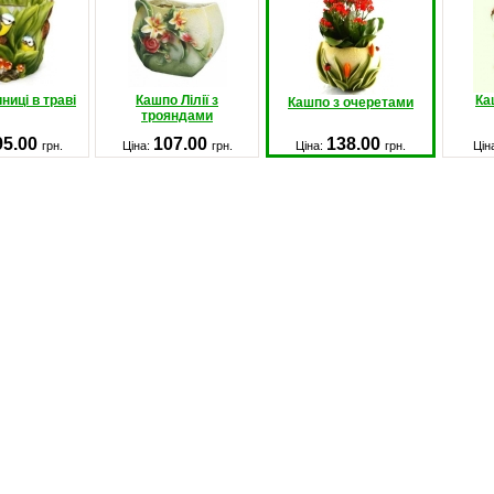
ниці в траві
Кашпо Лілії з
Ка
Кашпо з очеретами
трояндами
95.00
107.00
138.00
грн.
Ціна:
грн.
Ціна:
грн.
Цін