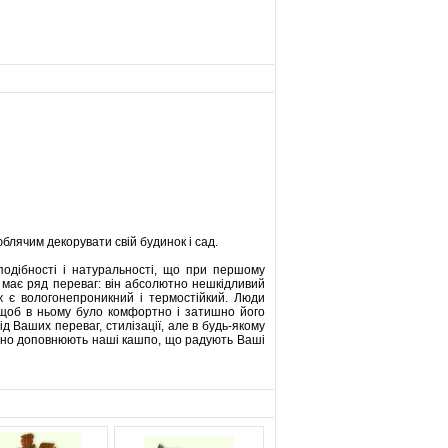
блячим декорувати свій будинок і сад.
оподібності і натуральності, що при першому
н має ряд переваг: він абсолютно нешкідливий
ож є вологонепроникний і термостійкий. Люди
, щоб в ньому було комфортно і затишно його
д Ваших переваг, стилізації, але в будь-якому
нійно доповнюють наші кашпо, що радують Ваші