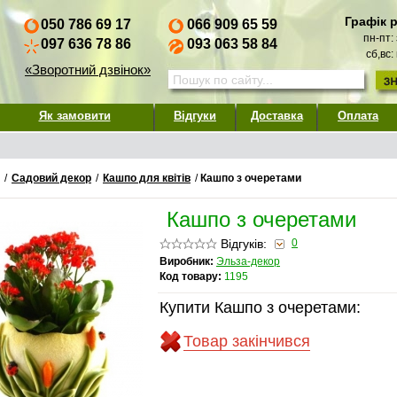
Графік 
050 786 69 17
066 909 65 59
пн-пт:
097 636 78 86
093 063 58 84
сб,вс:
«Зворотний дзвінок»
Як замовити
Відгуки
Доставка
Оплата
/
Садовий декор
/
Кашпо для квітів
/
Кашпо з очеретами
Кашпо з очеретами
Відгуків:
0
Виробник:
Эльза-декор
Код товару:
1195
Купити Кашпо з очеретами:
Товар закінчився