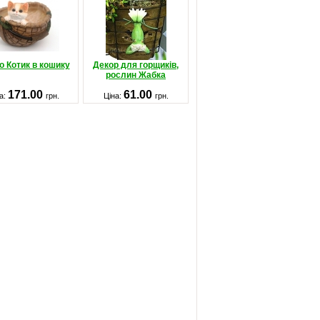
 Котик в кошику
Декор для горщиків,
рослин Жабка
171.00
61.00
а:
грн.
Ціна:
грн.