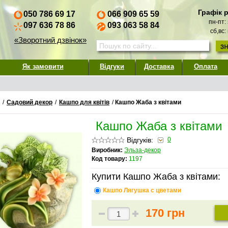
Графік 
050 786 69 17
066 909 65 59
пн-пт:
097 636 78 86
093 063 58 84
сб,вс:
«Зворотний дзвінок»
Як замовити
Відгуки
Доставка
Оплата
/
Садовий декор
/
Кашпо для квітів
/
Кашпо Жаба з квітами
Кашпо Жаба з квітами
Відгуків:
0
Виробник:
Эльза-декор
Код товару:
1197
Купити Кашпо Жаба з квітами:
Кашпо Лягушка с цветами
170 грн