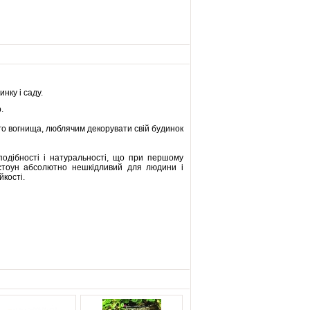
нку і саду.
.
ого вогнища, люблячим декорувати свій будинок
оподібності і натуральності, що при першому
лістоун абсолютно нешкідливий для людини і
йкості.