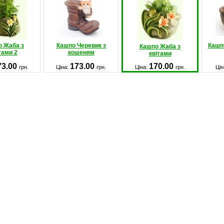
о Жаба з
Кашпо Черевик з
Кашпо
Кашпо Жаба з
тами 2
кошеням
квітами
73.00
173.00
170.00
грн.
Ціна:
грн.
Ціна:
грн.
Цін