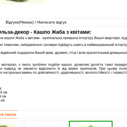
Відгуки(
Немає
) / Написати відгук
льза-декор - Кашпо Жаба з квітами:
е кашпо Жаба з квітами - оригінальна прикраса інтер'єру Вашої квартири, буди
ні тематики, забарвлення і розміри підійдуть навіть в найвишуканіший інтер'єр
 відмінний подарунок Вашій мамі, дружині, тітці і всім хранителькам домашнь
, матеріал, з якого зроблені подібні кашпо, дозволяє досягти такої правд
Ви навряд чи зможете відрізнити їх від живих оригіналів. При цьому по
 натуральні камінь по довговічності, удароміцності, вологостійкості і термості
кг
19 см
9 см
 см
ся також