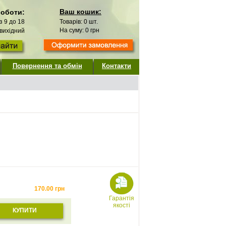
Ваш кошик:
роботи:
 з 9 до 18
Товарів:
0
шт.
На суму:
0
грн
 вихідний
Повернення та обмін
Контакти
170.00
грн
Гарантія
якості
КУПИТИ