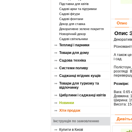
Підставки для квітів
Садові арки та підтримки
Садові фігури
Садові фонтани
Опис
Декор для ставка
Декоративне зелене покриття
Опис Э
Новорічний декор
Садові світильники
Декоративн
Теплиці і парники
Різноманіт
Товари для дому
А також це
і сад.
Садова техніка
Полістоун
Системи поливу
розгляді 
перевершує
Саджанці ягідних кущів
Товари для туризму та
Розміри:
відпочинку
Вага: 0.65 
Цибулини і саджанці квітів
Довжина: 
Ширина: 1
Новинки
Висота: 15
Хіти продаж
Дивіть
Інструкція по замовленню
Купити в Києві