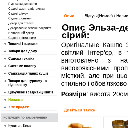
Підставки для квітів
Садові арки та підтримки
Садові фігури
Опис
Відгуки(
Немає
) / Напис
Садові фонтани
Декор для ставка
Опис Эльза-де
Декоративне зелене покриття
сірий:
Новорічний декор
Садові світильники
Оригінальне Кашпо З
Теплиці і парники
світлий інтер'єр, в
Товари для дому
Садова техніка
виготовлено з на
Системи поливу
високоякісними про
Саджанці ягідних кущів
місткий, але при ць
Товари для туризму та
стильно і обов'язков
відпочинку
Цибулини і саджанці квітів
Розміри
: висота 20с
Новинки
Хіти продаж
Дивіться також
Інструкція по замовленню
Купити в Києві