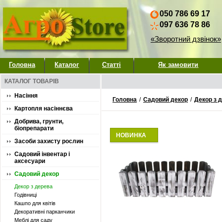
050 786 69 17
097 636 78 86
«Зворотний дзвінок»
Головна
Каталог
Статті
Як замовити
КАТАЛОГ ТОВАРІВ
Насіння
Головна
/
Садовий декор
/
Декор з 
Картопля насіннєва
Добрива, грунти,
біопрепарати
НОВИНКА
Засоби захисту рослин
Садовий інвентар і
аксесуари
Садовий декор
Декор з дерева
Годівниці
Кашпо для квітів
Декоративні парканчики
Меблі для саду