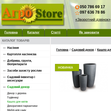
050 786 69 17
097 636 78 86
«Зворотний дзвінок»
Головна
Каталог
Статті
Як замовити
КАТАЛОГ ТОВАРІВ
Насіння
Головна
/
Садовий декор
/
Кашпо для
Картопля насіннєва
Добрива, грунти,
біопрепарати
НОВИНКА
Засоби захисту рослин
Садовий інвентар і
аксесуари
Садовий декор
Декор з дерева
Годівниці
Кашпо для квітів
Декоративні парканчики
Меблі для саду