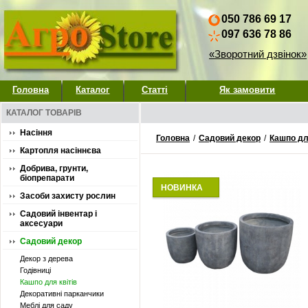
050 786 69 17
097 636 78 86
«Зворотний дзвінок»
Головна
Каталог
Статті
Як замовити
КАТАЛОГ ТОВАРІВ
Насіння
Головна
/
Садовий декор
/
Кашпо для
Картопля насіннєва
Добрива, грунти,
біопрепарати
НОВИНКА
Засоби захисту рослин
Садовий інвентар і
аксесуари
Садовий декор
Декор з дерева
Годівниці
Кашпо для квітів
Декоративні парканчики
Меблі для саду