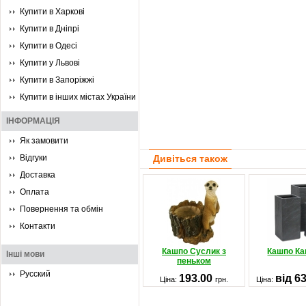
Купити в Харкові
Купити в Дніпрі
Купити в Одесі
Купити у Львові
Купити в Запоріжжі
Купити в інших містах України
ІНФОРМАЦІЯ
Як замовити
Відгуки
Дивіться також
Доставка
Оплата
Повернення та обмін
Контакти
Кашпо Суслик з
Кашпо Ка
Інші мови
пеньком
Русский
193.00
від 6
Ціна:
грн.
Ціна: