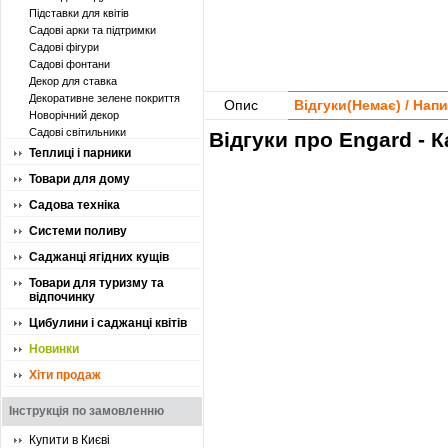
Підставки для квітів
Садові арки та підтримки
Садові фігури
Садові фонтани
Декор для ставка
Декоративне зелене покриття
Опис
Відгуки(
Немає
) / Нап
Новорічний декор
Садові світильники
Відгуки про Engard - К
Теплиці і парники
Товари для дому
Садова техніка
Системи поливу
Саджанці ягідних кущів
Товари для туризму та
відпочинку
Цибулини і саджанці квітів
Новинки
Хіти продаж
Інструкція по замовленню
Купити в Києві