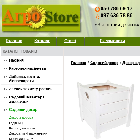
050 786 69 17
097 636 78 86
«Зворотний дзвінок»
Головна
Каталог
Статті
Як замовити
КАТАЛОГ ТОВАРІВ
Насіння
Головна
/
Садовий декор
/
Декор з 
Картопля насіннєва
Добрива, грунти,
біопрепарати
Засоби захисту рослин
Садовий інвентар і
аксесуари
Садовий декор
Декор з дерева
Годівниці
Кашпо для квітів
Декоративні парканчики
Меблі для саду