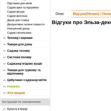
Підставки для квітів
Садові арки та підтримки
Садові фігури
Опис
Відгуки(
Немає
) / Нап
Садові фонтани
Декор для ставка
Відгуки про Эльза-дек
Декоративне зелене покриття
Новорічний декор
Садові світильники
Теплиці і парники
Товари для дому
Садова техніка
Системи поливу
Саджанці ягідних кущів
Товари для туризму та
відпочинку
Цибулини і саджанці квітів
Новинки
Хіти продаж
Інструкція по замовленню
Купити в Києві