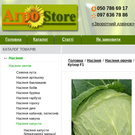
050 786 69 17
097 636 78 86
«Зворотний дзвінок»
Головна
Каталог
Статті
Як замовити
КАТАЛОГ ТОВАРІВ
Насіння
Головна
/
Насіння
/
Насіння овочів
/
Куізор F1
Насіння овочів
Семена нута
Насіння артишоку
Насіння баклажанів
Насіння бобів
Насіння буряка
Насіння гарбуза
Насіння гороху
Насіння дині
Насіння кабачків, патисонів
Насіння кавуна
Насіння капусти
Насіння капусти
білокачанної ранньої