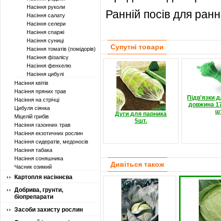
Насіння руколи
Ранній посів для раннь
Насіння салату
Насіння селери
Насіння спаржі
Насіння суниці
Супутні товари
Насіння томатів (помідорів)
Насіння фізалісу
Насіння фенхелю
Насіння цибулі
Насіння квітів
Насіння пряних трав
Підв'язки 
Насіння на стрічці
довжина 17
Цибуля сіянка
шт
Дуги для парника
Міцелій грибів
5шт.
Насіння газонних трав
Насіння екзотичних рослин
Насіння сидератів, медоносів
Насіння табака
Насіння соняшника
Дивіться також
Часник озимий
Картопля насіннєва
Добрива, грунти,
біопрепарати
Засоби захисту рослин