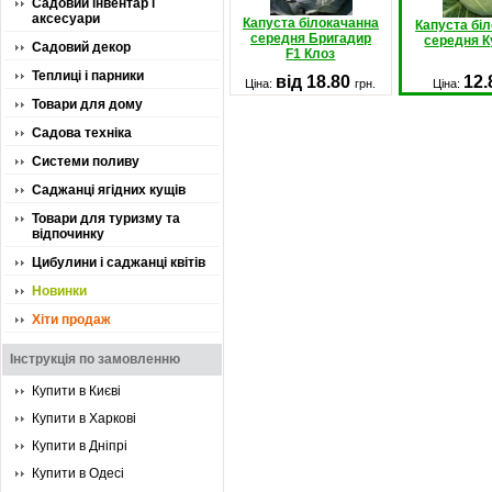
Садовий інвентар і
аксесуари
Капуста білокачанна
Капуста бі
середня Бригадир
середня К
Садовий декор
F1 Клоз
Теплиці і парники
від 18.80
12
Ціна:
грн.
Ціна:
Товари для дому
Садова техніка
Системи поливу
Саджанці ягідних кущів
Товари для туризму та
відпочинку
Цибулини і саджанці квітів
Новинки
Хіти продаж
Інструкція по замовленню
Купити в Києві
Купити в Харкові
Купити в Дніпрі
Купити в Одесі