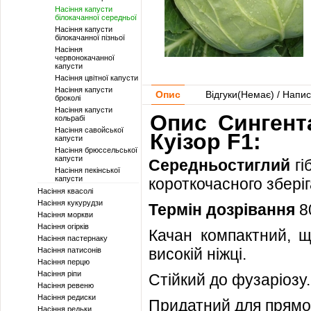
Насіння капусти
білокачанної середньої
Насіння капусти
білокачанної пізньої
Насіння
червонокачанної
капусти
Насіння цвітної капусти
Насіння капусти
Опис
Відгуки(
Немає
) / Напис
броколі
Насіння капусти
Опис Сингент
кольрабі
Насіння савойської
Куізор F1:
капусти
Насіння брюссельської
капусти
Середньостиглий
гі
Насіння пекінської
капусти
короткочасного зберіг
Насіння квасолі
Насіння кукурудзи
Термін дозрівання
8
Насіння моркви
Насіння огірків
Качан компактний, щ
Насіння пастернаку
високій ніжці.
Насіння патисонів
Насіння перцю
Насіння ріпи
Стійкий до фузаріозу.
Насіння ревеню
Насіння редиски
Придатний для прямого
Насіння редьки