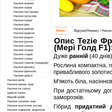
Насіння моркви
Насіння огірків
Насіння пастернаку
Насіння патисонів
Насіння перцю
Насіння ріпи
Насіння ревеню
Опис
Відгуки(
Немає
) / Напис
Насіння редиски
Насіння редьки
Опис Tezie Фр
Насіння руколи
(Мері Голд F1)
Насіння салату
Насіння селери
Насіння спаржі
Дуже
ранній
(40 днів
Насіння суниці
Насіння томатів (помідорів)
Рослина компактна, п
Насіння фізалісу
привабливого золотис
Насіння фенхелю
Насіння цибулі
М'якоть біла, насінн
Насіння квітів
Насіння пряних трав
Насіння на стрічці
При достатньому догл
Цибуля сіянка
заморозків.
Міцелій грибів
Насіння газонних трав
Гібрид
придатний 
Насіння екзотичних рослин
Насіння сидератів, медоносів