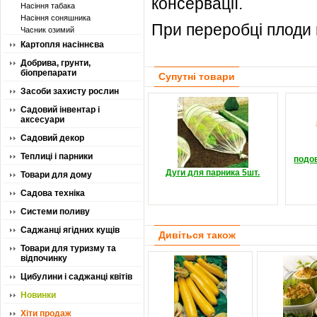
консервації.
Насіння табака
Насіння соняшника
При переробці плоди 
Часник озимий
Картопля насіннєва
Добрива, грунти,
біопрепарати
Супутні товари
Засоби захисту рослин
Садовий інвентар і
аксесуари
Садовий декор
Теплиці і парники
подо
Дуги для парника 5шт.
Товари для дому
Садова техніка
Системи поливу
Саджанці ягідних кущів
Дивіться також
Товари для туризму та
відпочинку
Цибулини і саджанці квітів
Новинки
Хіти продаж