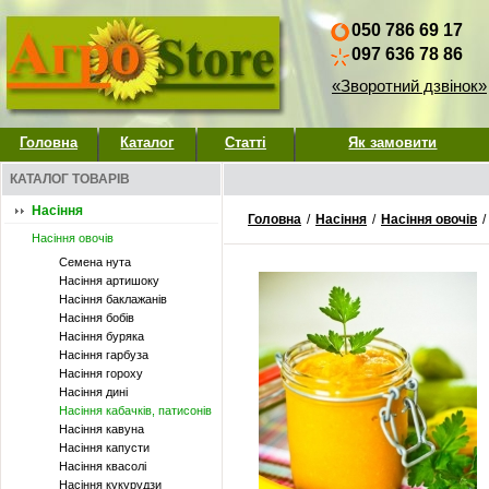
050 786 69 17
097 636 78 86
«Зворотний дзвінок»
Головна
Каталог
Статті
Як замовити
КАТАЛОГ ТОВАРІВ
Насіння
Головна
/
Насіння
/
Насіння овочів
/
Насіння овочів
Семена нута
Насіння артишоку
Насіння баклажанів
Насіння бобів
Насіння буряка
Насіння гарбуза
Насіння гороху
Насіння дині
Насіння кабачків, патисонів
Насіння кавуна
Насіння капусти
Насіння квасолі
Насіння кукурудзи