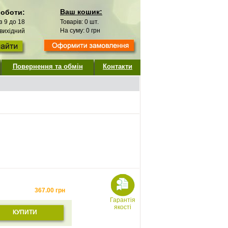
Ваш кошик:
роботи:
 з 9 до 18
Товарів:
0
шт.
На суму:
0
грн
 вихідний
Повернення та обмін
Контакти
367.00
грн
Гарантія
якості
КУПИТИ