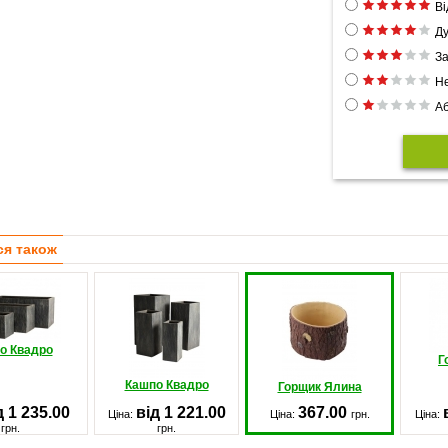
Ві
Ду
За
Не
Аб
ся також
о Квадро
Г
Кашпо Квадро
Горщик Ялина
д 1 235.00
від 1 221.00
367.00
Ціна:
Ціна:
грн.
Ціна:
грн.
грн.