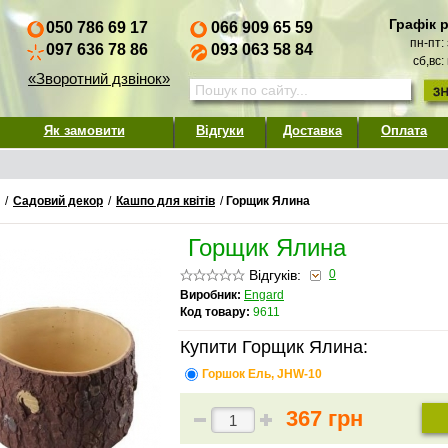
Графік 
050 786 69 17
066 909 65 59
пн-пт:
097 636 78 86
093 063 58 84
сб,вс:
«Зворотний дзвінок»
Як замовити
Відгуки
Доставка
Оплата
/
Садовий декор
/
Кашпо для квітів
/
Горщик Ялина
Горщик Ялина
Відгуків:
0
Виробник:
Engard
Код товару:
9611
Купити Горщик Ялина:
Горшок Ель, JHW-10
367 грн