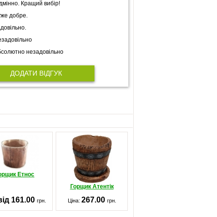
дмінно. Кращий вибір!
же добре.
довільно.
задовільно
солютно незадовільно
ДОДАТИ ВІДГУК
орщик Етнос
Горщик Атентік
від 161.00
267.00
грн.
Ціна:
грн.