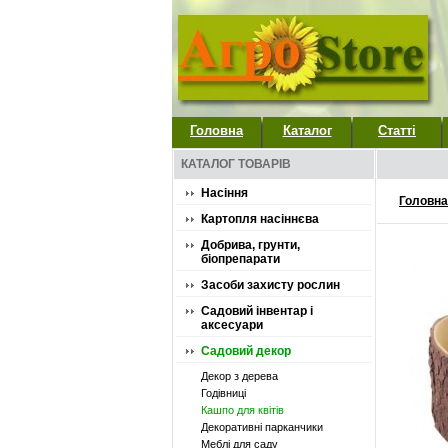
Головна
Каталог
Статті
КАТАЛОГ ТОВАРІВ
Насіння
Головна
Картопля насіннєва
Добрива, грунти,
біопрепарати
Засоби захисту рослин
Садовий інвентар і
аксесуари
Садовий декор
Декор з дерева
Годівниці
Кашпо для квітів
Декоративні парканчики
Меблі для саду