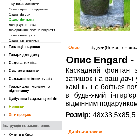
Підставки для квітів
Садові арки та підтримки
Садові фігури
Садові фонтани
Декор для ставка
Декоративне зелене покриття
Новорічний декор
Садові світильники
Теплиці і парники
Опис
Відгуки(
Немає
) / Напис
Товари для дому
Опис Engard -
Садова техніка
Каскадний фонтан з
Системи поливу
затишок на ваш дачну
Саджанці ягідних кущів
камінь, не боїться во
Товари для туризму та
відпочинку
в будь-який інтер'
Цибулини і саджанці квітів
відмінним подарунком
Новинки
Розмір:
48х33,5х85,5
Хіти продаж
Інструкція по замовленню
Дивіться також
Купити в Києві