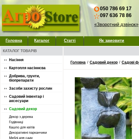
050 786 69 17
097 636 78 86
«Зворотний дзвінок»
Головна
Каталог
Статті
Як замовити
КАТАЛОГ ТОВАРІВ
Насіння
Головна
/
Садовий декор
/
Садові ф
Картопля насіннєва
Добрива, грунти,
біопрепарати
Засоби захисту рослин
Садовий інвентар і
аксесуари
Садовий декор
Декор з дерева
Годівниці
Кашпо для квітів
Декоративні парканчики
Меблі для саду