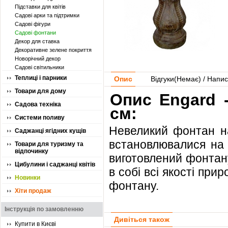
Підставки для квітів
Садові арки та підтримки
Садові фігури
Садові фонтани
Декор для ставка
Декоративне зелене покриття
Новорічний декор
Садові світильники
Теплиці і парники
Опис
Відгуки(
Немає
) / Напис
Товари для дому
Опис Engard 
Садова техніка
см:
Системи поливу
Невеликий фонтан на
Саджанці ягідних кущів
встановлювалися на 
Товари для туризму та
відпочинку
виготовлений фонтану
Цибулини і саджанці квітів
в собі всі якості при
Новинки
фонтану.
Хіти продаж
Інструкція по замовленню
Дивіться також
Купити в Києві