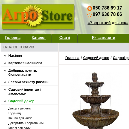
050 786 69 17
097 636 78 86
«Зворотний дзвінок»
Головна
Каталог
Статті
Як замовити
КАТАЛОГ ТОВАРІВ
Насіння
Головна
/
Садовий декор
/
Садові ф
Картопля насіннєва
Добрива, грунти,
біопрепарати
Засоби захисту рослин
Садовий інвентар і
аксесуари
Садовий декор
Декор з дерева
Годівниці
Кашпо для квітів
Декоративні парканчики
Меблі для саду