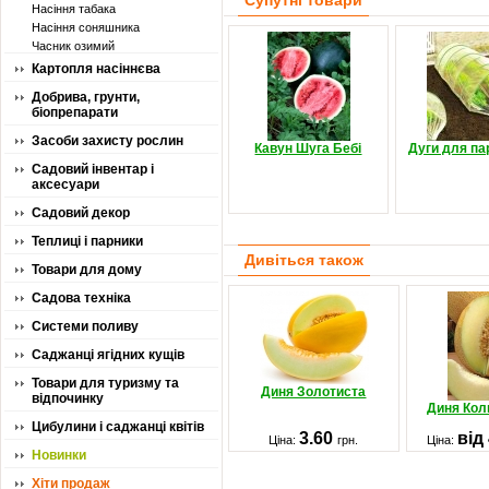
Супутні товари
Насіння табака
Насіння соняшника
Часник озимий
Картопля насіннєва
Добрива, грунти,
біопрепарати
Засоби захисту рослин
Кавун Шуга Бебі
Дуги для па
Садовий інвентар і
аксесуари
Садовий декор
Теплиці і парники
Дивіться також
Товари для дому
Садова техніка
Системи поливу
Саджанці ягідних кущів
Товари для туризму та
Диня Золотиста
відпочинку
Диня Кол
Цибулини і саджанці квітів
3.60
від
Ціна:
грн.
Ціна:
Новинки
Хіти продаж