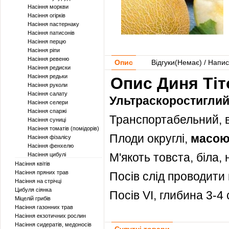
Насіння моркви
Насіння огірків
Насіння пастернаку
Насіння патисонів
Насіння перцю
Насіння ріпи
Насіння ревеню
Опис
Відгуки(
Немає
) / Напис
Насіння редиски
Насіння редьки
Опис Диня Тіт
Насіння руколи
Насіння салату
Ультраскоростигли
Насіння селери
Насіння спаржі
Транспортабельний, в
Насіння суниці
Насіння томатів (помідорів)
Плоди округлі,
масо
Насіння фізалісу
Насіння фенхелю
М'якоть товста, біла,
Насіння цибулі
Насіння квітів
Насіння пряних трав
Посів слід проводити 
Насіння на стрічці
Цибуля сіянка
Посів VI, глибина 3-4 
Міцелій грибів
Насіння газонних трав
Насіння екзотичних рослин
Насіння сидератів, медоносів