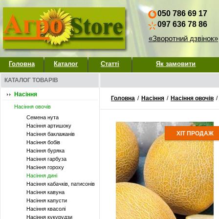
050 786 69 17
097 636 78 86
«Зворотний дзвінок»
Головна
Каталог
Статті
Як замовити
КАТАЛОГ ТОВАРІВ
Насіння
Головна
/
Насіння
/
Насіння овочів
/
Насіння овочів
Семена нута
Насіння артишоку
ХІТ ПРОДАЖ
Насіння баклажанів
Насіння бобів
Насіння буряка
Насіння гарбуза
Насіння гороху
Насіння дині
Насіння кабачків, патисонів
Насіння кавуна
Насіння капусти
Насіння квасолі
Насіння кукурудзи