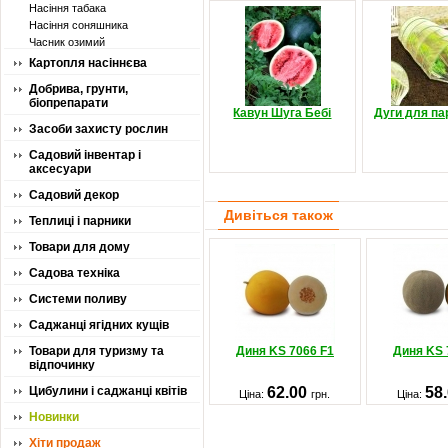
Насіння табака
Насіння соняшника
Часник озимий
Картопля насіннєва
Добрива, грунти,
біопрепарати
Кавун Шуга Бебі
Дуги для па
Засоби захисту рослин
Садовий інвентар і
аксесуари
Садовий декор
Дивіться також
Теплиці і парники
Товари для дому
Садова техніка
Системи поливу
Саджанці ягідних кущів
Товари для туризму та
Диня KS 7066 F1
Диня KS 
відпочинку
Цибулини і саджанці квітів
62.00
58
Ціна:
грн.
Ціна:
Новинки
Хіти продаж