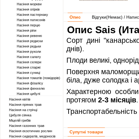
Насіння моркви
Насіння огірків
Насіння пастернаку
Опис
Відгуки(
Немає
) / Напис
Насіння патисонів
Насіння перцю
Опис Sais (Ита
Насіння ріпи
Насіння ревеню
Сорт дині "канарськ
Насіння редиски
Насіння редьки
днів).
Насіння руколи
Насіння салату
Плоди великі, однорі
Насіння селери
Насіння спаржі
Поверхня маломорщині
Насіння суниці
Насіння томатів (помідорів)
біла, дуже солодка і 
Насіння фізалісу
Насіння фенхелю
Характерною особлив
Насіння цибулі
протягом
2-3 місяців
.
Насіння квітів
Насіння пряних трав
Транспортабельність 
Насіння на стрічці
Цибуля сіянка
Міцелій грибів
Насіння газонних трав
Насіння екзотичних рослин
Супутні товари
Насіння сидератів, медоносів