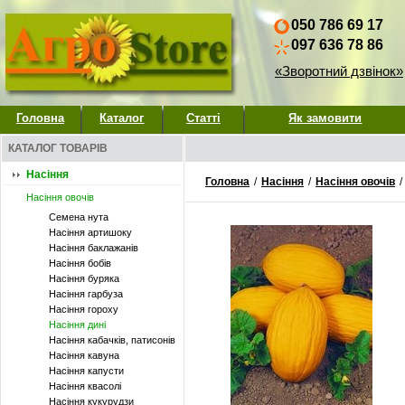
050 786 69 17
097 636 78 86
«Зворотний дзвінок»
Головна
Каталог
Статті
Як замовити
КАТАЛОГ ТОВАРІВ
Насіння
Головна
/
Насіння
/
Насіння овочів
/
Насіння овочів
Семена нута
Насіння артишоку
Насіння баклажанів
Насіння бобів
Насіння буряка
Насіння гарбуза
Насіння гороху
Насіння дині
Насіння кабачків, патисонів
Насіння кавуна
Насіння капусти
Насіння квасолі
Насіння кукурудзи