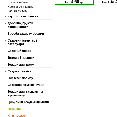
4.60
від 
Насіння табака
Ціна:
грн.
Ціна:
Насіння соняшника
Часник озимий
Картопля насіннєва
Добрива, грунти,
біопрепарати
Засоби захисту рослин
Садовий інвентар і
аксесуари
Садовий декор
Теплиці і парники
Товари для дому
Садова техніка
Системи поливу
Саджанці ягідних кущів
Товари для туризму та
відпочинку
Цибулини і саджанці квітів
Новинки
Хіти продаж