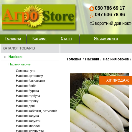
050 786 69 17
097 636 78 86
«Зворотний дзвінок»
Головна
Каталог
Статті
Як замовити
КАТАЛОГ ТОВАРІВ
Насіння
Головна
/
Насіння
/
Насіння овочів
/
Насіння овочів
Семена нута
Насіння артишоку
ХІТ ПРОДАЖ
Насіння баклажанів
Насіння бобів
Насіння буряка
Насіння гарбуза
Насіння гороху
Насіння дині
Насіння кабачків, патисонів
Насіння кавуна
Насіння капусти
Насіння квасолі
Насіння кукурудзи