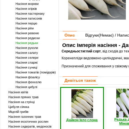
Насіння моркви
Насіння огірків
Насіння пастернаку
Насіння патисонів
Насіння перцю
Насіння ріпи
Насіння ревеню
Опис
Відгуки(
Немає
) / Напис
Насіння редиски
Насіння редьки
Опис Імперія насіння - Да
Насіння руколи
Середньостиглий сорт
, від сходів до те
Насіння салату
Насіння селери
Коренепліди видовжено-циліндричні, масою
Насіння спаржі
Призначений для споживання у свіжому в
Насіння суниці
Насіння томатів (помідорів)
Насіння фізалісу
Дивіться також
Насіння фенхелю
Насіння цибулі
Насіння квітів
Насіння пряних трав
Насіння на стрічці
Цибуля сіянка
Міцелій грибів
Насіння газонних трав
Редька 
Дайкон Ікло слона
Насіння екзотичних рослин
Міно
Насіння сидератів, медоносів