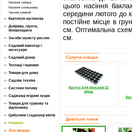
Насіння табака
цього насіння бакла
Насіння соняшника
середини лютого до кі
Часник озимий
Картопля насіннєва
постійне місце в гру
Добрива, грунти,
см. Оптимальна схем
біопрепарати
см.
Засоби захисту рослин
Садовий інвентар і
аксесуари
Супутні товари
Садовий декор
Теплиці і парники
Товари для дому
Садова техніка
Касета для розсади 32
Системи поливу
вічка
Саджанці ягідних кущів
Кас
Товари для туризму та
відпочинку
Цибулини і саджанці квітів
Дивіться також
Новинки
Хіти продаж