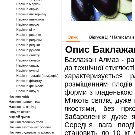
Насіння моркви
Насіння огірків
Насіння пастернаку
Насіння патисонів
Насіння перцю
Насіння ріпи
Насіння ревеню
Опис
Відгуки(
1
) / Написати в
Насіння редиски
Насіння редьки
Опис Баклажа
Насіння руколи
Насіння салату
Баклажан Алмаз - ран
Насіння селери
Насіння спаржі
до технічної стиглост
Насіння суниці
характеризується 
Насіння томатів (помідорів)
Насіння фізалісу
розміщенням плодів 
Насіння фенхелю
форми з гладенькою ш
Насіння цибулі
Насіння квітів
М'якоть світла, дуже
Насіння пряних трав
якостями, без гір
Насіння на стрічці
Цибуля сіянка
Забарвлення дуже яс
Міцелій грибів
Насіння газонних трав
Середня вага плод
Насіння екзотичних рослин
становить до 10 кг 
Насіння сидератів, медоносів