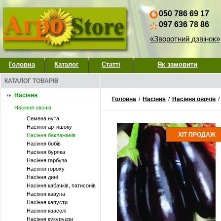
050 786 69 17
097 636 78 86
«Зворотний дзвінок»
Головна
Каталог
Статті
Як замовити
КАТАЛОГ ТОВАРІВ
Насіння
Головна
/
Насіння
/
Насіння овочів
/
Насіння овочів
Семена нута
Насіння артишоку
ХІТ ПРОДАЖ
Насіння баклажанів
Насіння бобів
Насіння буряка
Насіння гарбуза
Насіння гороху
Насіння дині
Насіння кабачків, патисонів
Насіння кавуна
Насіння капусти
Насіння квасолі
Насіння кукурудзи