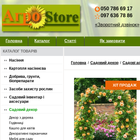
050 786 69 17
097 636 78 86
«Зворотний дзвінок»
Головна
Каталог
Статті
Як замовити
КАТАЛОГ ТОВАРІВ
Насіння
Головна
/
Садовий декор
/
Садові а
Картопля насіннєва
Добрива, грунти,
біопрепарати
ХІТ ПРОДАЖ
Засоби захисту рослин
Садовий інвентар і
аксесуари
Садовий декор
Декор з дерева
Годівниці
Кашпо для квітів
Декоративні парканчики
Меблі для саду