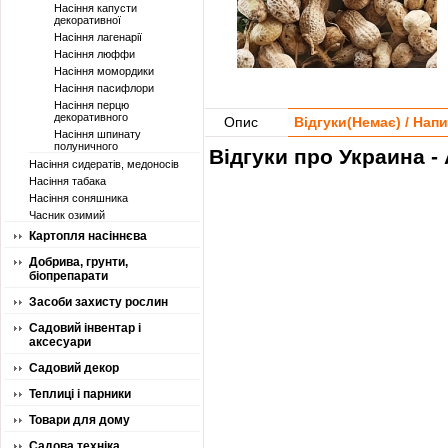
Насіння капусти
декоративної
Насіння лагенарії
Насіння люффи
Насіння момордики
Насіння пасифлори
Насіння перцю
декоративного
Опис
Відгуки(
Немає
) / Нап
Насіння шпинату
полуничного
Відгуки про Украина -
Насіння сидератів, медоносів
Насіння табака
Насіння соняшника
Часник озимий
Картопля насіннєва
Добрива, грунти,
біопрепарати
Засоби захисту рослин
Садовий інвентар і
аксесуари
Садовий декор
Теплиці і парники
Товари для дому
Садова техніка