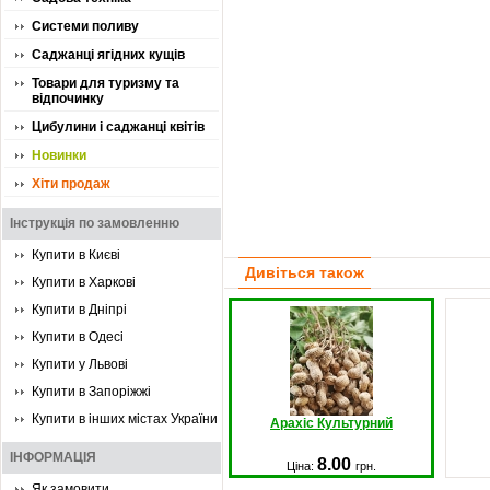
Системи поливу
Саджанці ягідних кущів
Товари для туризму та
відпочинку
Цибулини і саджанці квітів
Новинки
Хіти продаж
Інструкція по замовленню
Купити в Києві
Дивіться також
Купити в Харкові
Купити в Дніпрі
Купити в Одесі
Купити у Львові
Купити в Запоріжжі
Купити в інших містах України
Арахіс Культурний
ІНФОРМАЦІЯ
8.00
Ціна:
грн.
Як замовити