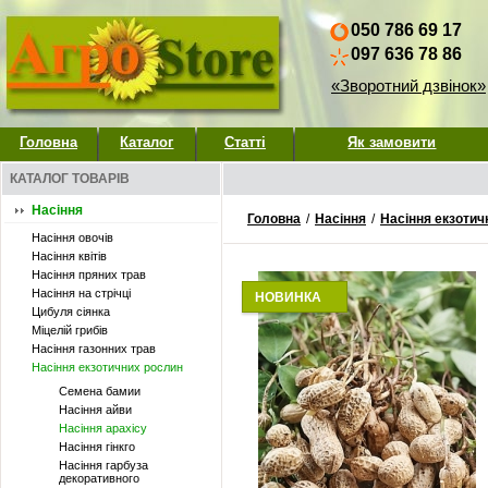
050 786 69 17
097 636 78 86
«Зворотний дзвінок»
Головна
Каталог
Статті
Як замовити
КАТАЛОГ ТОВАРІВ
Насіння
Головна
/
Насіння
/
Насіння екзотич
Насіння овочів
Насіння квітів
Насіння пряних трав
Насіння на стрічці
НОВИНКА
Цибуля сіянка
Міцелій грибів
Насіння газонних трав
Насіння екзотичних рослин
Семена бамии
Насіння айви
Насіння арахісу
Насіння гінкго
Насіння гарбуза
декоративного