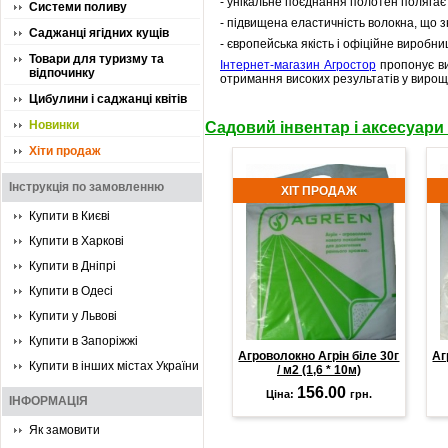
- унікальне поєднання полотен полягає 
Системи поливу
- підвищена еластичність волокна, що з
Саджанці ягідних кущів
- європейська якість і офіційне виробни
Товари для туризму та
Інтернет-магазин Агростор
пропонує ви
відпочинку
отримання високих результатів у вирощу
Цибулини і саджанці квітів
Новинки
Садовий інвентар і аксесуари
Хіти продаж
Інструкція по замовленню
ХІТ ПРОДАЖ
Купити в Києві
Купити в Харкові
Купити в Дніпрі
Купити в Одесі
Купити у Львові
Купити в Запоріжжі
Агроволокно Агрін біле 30г
Аг
Купити в інших містах України
/ м2 (1,6 * 10м)
156.00
Ціна:
грн.
ІНФОРМАЦІЯ
Як замовити