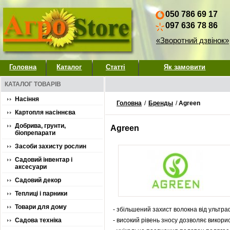
050 786 69 17
097 636 78 86
«Зворотний дзвінок»
Головна
Каталог
Статті
Як замовити
КАТАЛОГ ТОВАРІВ
Насіння
Головна
/
Бренды
/
Agreen
Картопля насіннєва
Добрива, грунти,
Agreen
біопрепарати
Засоби захисту рослин
Садовий інвентар і
аксесуари
Садовий декор
Теплиці і парники
Товари для дому
- збільшений захист волокна від ультр
Садова техніка
- високий рівень зносу дозволяє викори