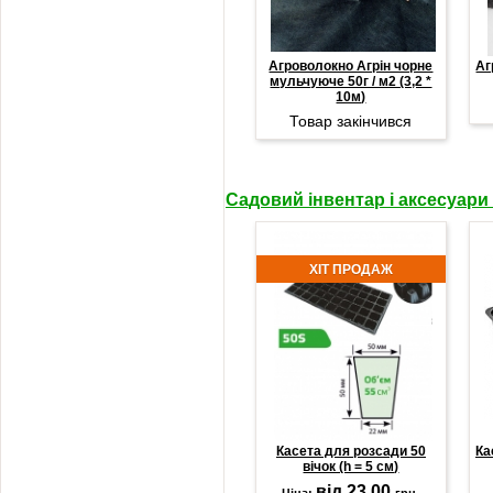
Агроволокно Агрін чорне
Аг
мульчуюче 50г / м2 (3,2 *
10м)
Товар закінчився
Садовий інвентар і аксесуари
ХІТ ПРОДАЖ
Касета для розсади 50
Ка
вічок (h = 5 см)
від 23.00