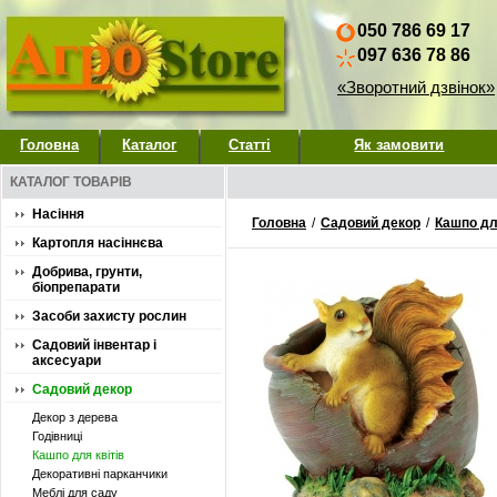
050 786 69 17
097 636 78 86
«Зворотний дзвінок»
Головна
Каталог
Статті
Як замовити
КАТАЛОГ ТОВАРІВ
Насіння
Головна
/
Садовий декор
/
Кашпо для
Картопля насіннєва
Добрива, грунти,
біопрепарати
Засоби захисту рослин
Садовий інвентар і
аксесуари
Садовий декор
Декор з дерева
Годівниці
Кашпо для квітів
Декоративні парканчики
Меблі для саду