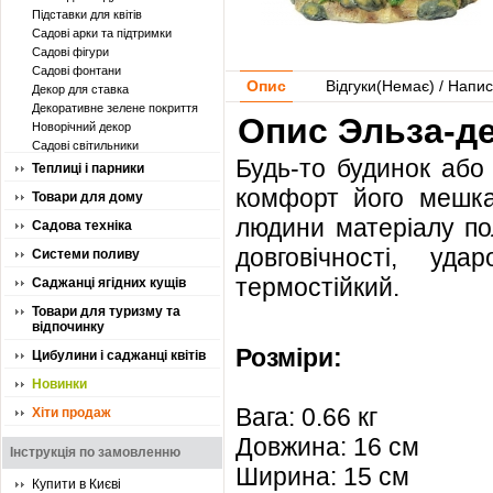
Підставки для квітів
Садові арки та підтримки
Садові фігури
Садові фонтани
Опис
Відгуки(
Немає
) / Напис
Декор для ставка
Декоративне зелене покриття
Опис Эльза-де
Новорічний декор
Садові світильники
Будь-то будинок або
Теплиці і парники
комфорт його мешка
Товари для дому
людини матеріалу по
Садова техніка
довговічності, уд
Системи поливу
термостійкий.
Саджанці ягідних кущів
Товари для туризму та
відпочинку
Розміри:
Цибулини і саджанці квітів
Новинки
Вага: 0.66 кг
Хіти продаж
Довжина: 16 см
Інструкція по замовленню
Ширина: 15 см
Купити в Києві